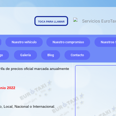
TOCA PARA LLAMAR
Nuestro vehículo
Nuestro compromiso
Nuestros 
go
Galería
Blog
Contacto
tarifa de precios oficial marcada anualmente
unio 2022
 Local, Nacional o Internacional.