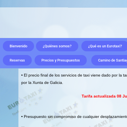
Ir
al
contenido
Bienvenido
¿Quiénes somos?
¿Qué es un Eurotaxi?
Reservas
Precios y Presupuestos
Camino de Santia
•
El precio final de los servicios de taxi viene dado por la 
por la Xunta de Galicia.
Tarifa actualizada 08 J
•
Presupuesto sin compromiso de cualquier desplazamiento,